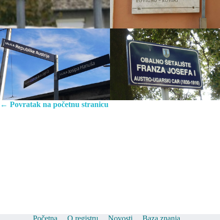
← Povratak na početnu stranicu
Početna
O registru
Novosti
Baza znanja