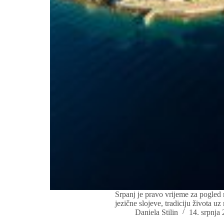
Srpanj je pravo vrijeme za pogled 
jezične slojeve, tradiciju života u
Daniela Stilin
14. srpnja 