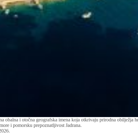
na obalna i otočna geografska imena koja otkrivaju prirodna obilježja h
z more i pomorsku prepoznatljivost Jadrana.
2026.